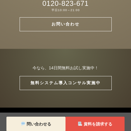
0120-823-671
平日10:00～21:00
お問い合わせ
今なら、14日間無料お試し実施中！
無料システム導入コンサル実施中
Copyright (C) TRUST. All Rights Reserved.
14日間無料トライアル
問い合わせる
資料を請求する
無料資料請求
This site is protected by reCAPTCHA and the Google
Privacy
Policy
and
Terms of Service
apply.