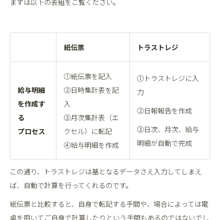
まずは以下の表組をご覧ください。
紙伝票
トラストレジ
①紙伝票を記入
①トラストレジに入
給与明細
②日時集計表を記
力
を作成す
入
②日報報告を作成
る
③月次集計表（エ
③日次、月次、給与
プロセス
クセル）に転記
明細が自動で完成
④給与明細を作成
この通り、トラストレジは基となるデータさえ入力してしまえ
ば、自動で計算を行ってくれるのです。
紙伝票と比較すると、自身で転記する手間や、場合によっては電
卓を用いてご自身で計算したりという手間もあるのではないでし